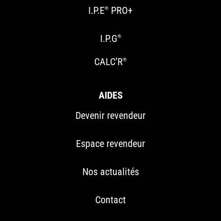
I.P.E
PRO+
®
I.P.G
®
CALC’R
®
AIDES
Devenir revendeur
Espace revendeur
Nos actualités
Contact