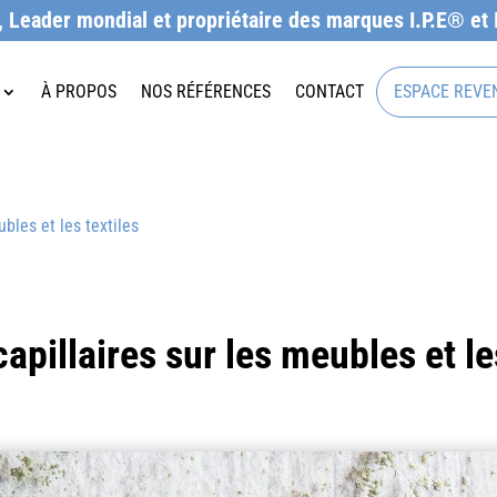
 Leader mondial et propriétaire des marques I.P.E® et 
À PROPOS
À PROPOS
NOS RÉFÉRENCES
NOS RÉFÉRENCES
CONTACT
CONTACT
ESPACE REVE
ESPACE REVE
bles et les textiles
pillaires sur les meubles et les