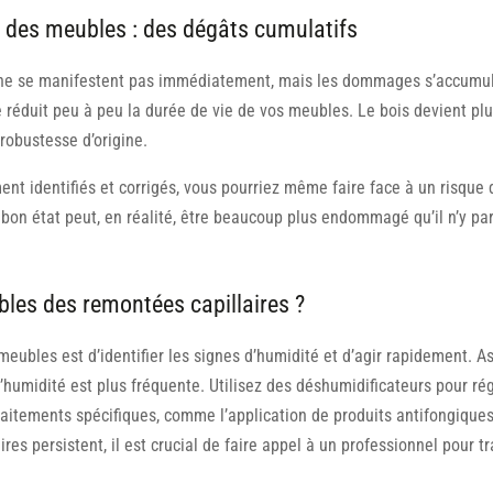
e des meubles : des dégâts cumulatifs
s ne se manifestent pas immédiatement, mais les dommages s’accumul
duit peu à peu la durée de vie de vos meubles. Le bois devient plus f
robustesse d’origine.
nt identifiés et corrigés, vous pourriez même faire face à un risque 
bon état peut, en réalité, être beaucoup plus endommagé qu’il n’y paraî
es des remontées capillaires ?
eubles est d’identifier les signes d’humidité et d’agir rapidement. A
ù l’humidité est plus fréquente. Utilisez des déshumidificateurs pour ré
aitements spécifiques, comme l’application de produits antifongiques
ires persistent, il est crucial de faire appel à un professionnel pour tr