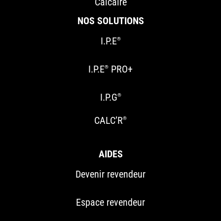
Calcaire
NOS SOLUTIONS
I.P.E
®
I.P.E
PRO+
®
I.P.G
®
CALC’R
®
AIDES
Devenir revendeur
Espace revendeur