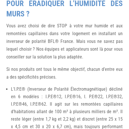
POUR ÉRADIQUER L’HUMIDITÉ DES
MURS ?
Vous avez choisi de dire STOP à votre mur humide et aux
remontées capillaires dans votre logement en installant un
inverseur de polarité BFL® France. Mais vous ne savez pas
lequel choisir ? Nos équipes et applicateurs sont là pour vous
conseiller sur la solution la plus adaptée.
Si nos produits ont tous le même objectif, chacun d’entre eux
a des spécificités précises.
L’I.P.E® (Inverseur de Polarité Électromagnétique) décliné
en 6 modèles : I.P.E®12, I.P.E®16, I. P.E®22, I.P.E®32,
I.P.E®46, I.P.E®62. Il agit sur les remontées capillaires
d’habitations allant de 100 m² à plusieurs milliers de m². Il
reste léger (entre 1,7 kg et 2,2 kg) et discret (entre 25 x 15
x 4,5 cm et 30 x 20 x 6,7 cm), mais toujours performant