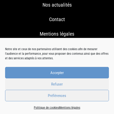
Nos actualités
Contact
Mentions légales
Conditions Générales de Vente
Notre site et ceux de nos partenaires utilisent des cookies afin de mesurer
l’audience et la performance, pour vous proposer des contenus ainsi que des offres
et des services adaptés à vos attentes.
Politique de cookies (UE)
Accepter
Refuser
Préférences
© 2020 – BFL
France |
Mentions Légales
|
Conditions Générales de
®
Vente
|
Politique de Cookies (UE)
Politique de cookies
Mentions légales